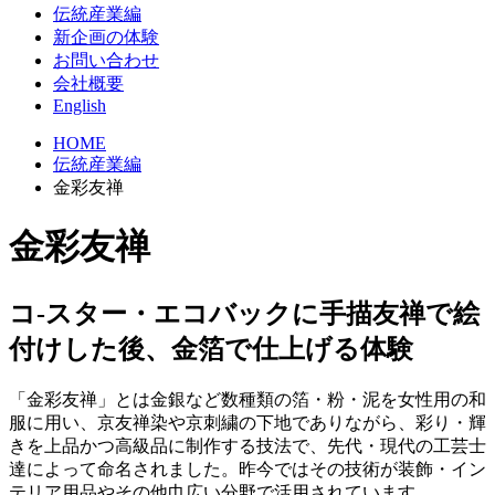
伝統産業編
新企画の体験
お問い合わせ
会社概要
English
HOME
伝統産業編
金彩友禅
金彩友禅
コ-スター・エコバックに手描友禅で絵
付けした後、金箔で仕上げる体験
「金彩友禅」とは金銀など数種類の箔・粉・泥を女性用の和
服に用い、京友禅染や京刺繍の下地でありながら、彩り・輝
きを上品かつ高級品に制作する技法で、先代・現代の工芸士
達によって命名されました。昨今ではその技術が装飾・イン
テリア用品やその他巾広い分野で活用されています。