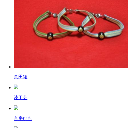
真田紐
漆工芸
京房ひも