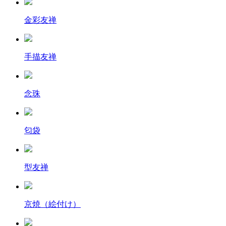
金彩友禅
手描友禅
念珠
匂袋
型友禅
京焼（絵付け）