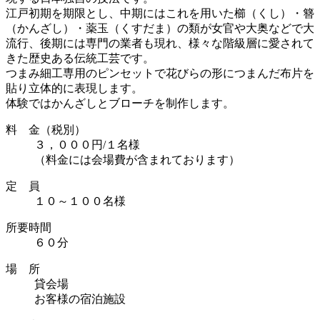
江戸初期を期限とし、中期にはこれを用いた櫛（くし）・簪
（かんざし）・薬玉（くすだま）の類が女官や大奥などで大
流行、後期には専門の業者も現れ、様々な階級層に愛されて
きた歴史ある伝統工芸です。
つまみ細工専用のピンセットで花びらの形につまんだ布片を
貼り立体的に表現します。
体験ではかんざしとブローチを制作します。
料 金（税別）
３，０００円/１名様
（料金には会場費が含まれております）
定 員
１０～１００名様
所要時間
６０分
場 所
貸会場
お客様の宿泊施設