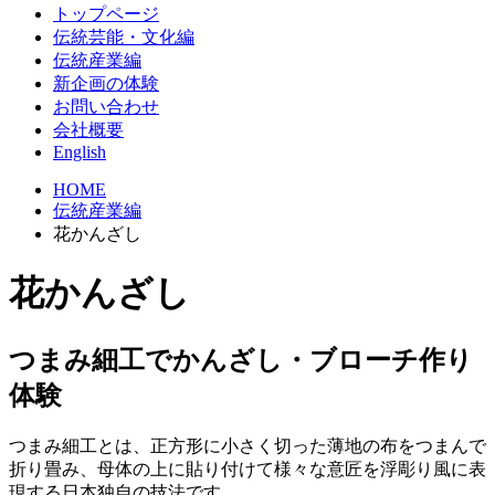
トップページ
伝統芸能・文化編
伝統産業編
新企画の体験
お問い合わせ
会社概要
English
HOME
伝統産業編
花かんざし
花かんざし
つまみ細工でかんざし・ブローチ作り
体験
つまみ細工とは、正方形に小さく切った薄地の布をつまんで
折り畳み、母体の上に貼り付けて様々な意匠を浮彫り風に表
現する日本独自の技法です。