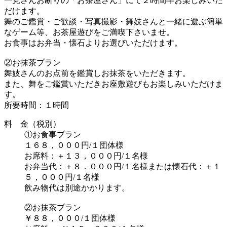
一見さんお断りの「お茶屋さん」にて２時間半お楽しみいた
だけます。
舞のご鑑賞・ご歓談・写真撮影・舞妓さんと一緒に遊ぶ簡単
なゲーム等、お茶屋遊びをご満喫下さいませ。
お食事はお弁当・懐石よりお選びいただけます。
②お抹茶プラン
舞妓さんのお点前を鑑賞しお抹茶をいただきます。
また、舞をご鑑賞いただきお座敷遊びもお楽しみいただけま
す。
所要時間：１時間
料 金（税別）
①お食事プラン
１６８，０００円/１団体様
お席料：＋１３，０００円/１名様
お弁当代：＋８．０００円/１名様または懐石代：＋１
５，０００円/１名様
飲み物代は別途かかります。
②お抹茶プラン
￥８８，０００/１団体様