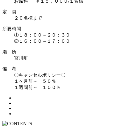
お席料 +￥１５，０００/１名様
定 員
２０名様まで
所要時間
①１８：００～２０：３０
②１６：００～１７：００
場 所
宮川町
備 考
〇キャンセルポリシー〇
１ヶ月前～ ５０％
１週間前～ １００％